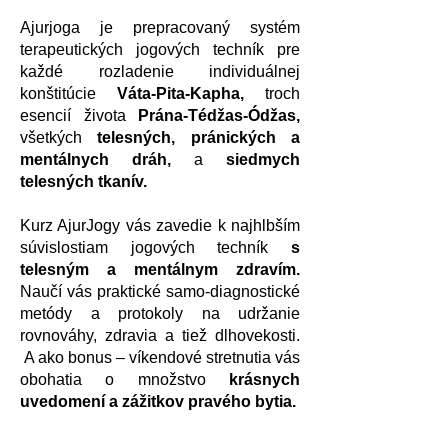
Ajurjoga je prepracovaný systém
terapeutických jogových techník pre
každé rozladenie individuálnej
konštitúcie
Váta-Pita-Kapha,
troch
esencií života
Prána-Tédžas-Ódžas,
všetkých
telesných, pránických a
mentálnych dráh,
a
siedmych
telesných tkanív.
Kurz AjurJogy vás zavedie k najhlbším
súvislostiam jogových techník
s
telesným a mentálnym zdravím.
Naučí vás praktické samo-diagnostické
metódy a protokoly na udržanie
rovnováhy, zdravia a tiež dlhovekosti.
A ako bonus – víkendové stretnutia vás
obohatia o množstvo
krásnych
uvedomení a zážitkov pravého bytia.