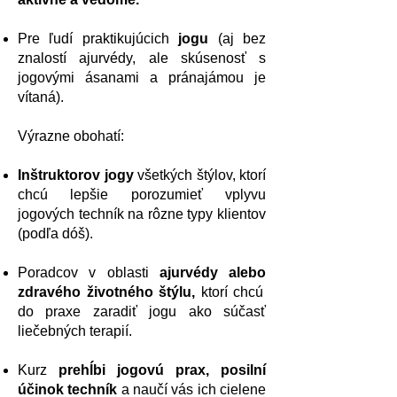
Pre ľudí praktikujúcich
jogu
(aj bez
znalostí ajurvédy, ale skúsenosť s
jogovými ásanami a pránajámou je
vítaná).
Výrazne obohatí:
Inštruktorov jogy
všetkých štýlov, ktorí
chcú lepšie porozumieť vplyvu
jogových techník na rôzne typy klientov
(podľa dóš).
Poradcov v oblasti
ajurvédy
alebo
zdravého životného štýlu,
ktorí chcú
do praxe zaradiť jogu ako súčasť
liečebných terapií.
Kurz
prehĺbi jogovú prax, posilní
účinok techník
a naučí vás ich cielene