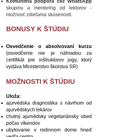
Komunitná podpora cez WhatsApp
skupinu a mentoring od lektorov -
možnosť zdieľania skúseností.
BONUSY K ŠTÚDIU
Osvedčenie o absolvovaní kurzu
(osvedčenie nie je náhradou za
certifikát pre inštruktorov jogy, ktorý
vydáva Ministerstvo školstva SR)
MOŽNOSTI K ŠTÚDIU
Uloža:
ajurvédska diagnostika s návrhom od
ajurvédskych lekárov
chutný ajurvédsky vegetariánsky obed
počas víkendov
ubytovanie v rodinnom dome hneď
vedľa centra