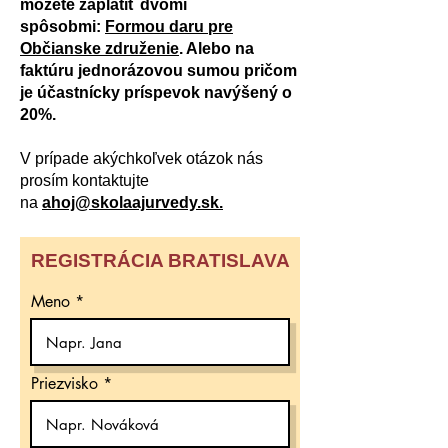
môžete zaplatiť dvomi
spôsobmi:
Formou daru pre
Občianske združenie
. Alebo na
faktúru jednorázovou sumou pričom
je účastnícky príspevok navýšený o
20%.
V prípade akýchkoľvek otázok nás
prosím kontaktujte
na
ahoj@skolaajurvedy.sk.
REGISTRÁCIA BRATISLAVA
Meno
Priezvisko