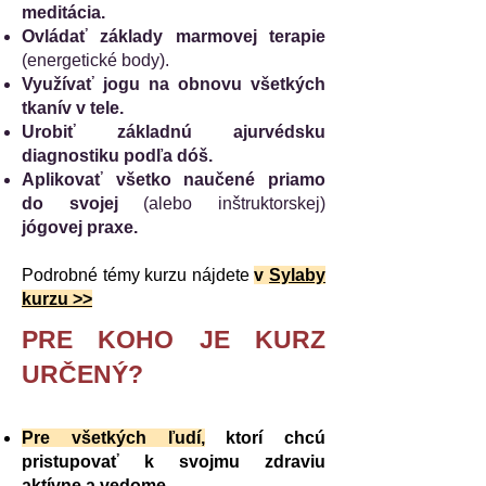
meditácia.
Ovládať základy marmovej terapie
(energetické body).
Využívať jogu na obnovu všetkých
tkanív v tele.
Urobiť základnú ajurvédsku
diagnostiku podľa dóš.
Aplikovať všetko naučené priamo
do svojej
(alebo inštruktorskej)
jógovej praxe.
Podrobné témy kurzu nájdete
v
Sylaby
kurzu >>
PRE KOHO JE KURZ
URČENÝ?
Pre všetkých ľudí,
ktorí chcú
pristupovať k svojmu zdraviu
aktívne a vedome.