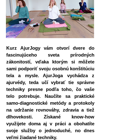
Kurz AjurJogy vám otvorí dvere do
fascinujúceho sveta prírodných
zákonitostí, vďaka ktorým si môžete
sami podporiť svoju osobnú konštitúciu
tela a mysle. AjurJoga vychádza z
ajurvédy, teda učí vybrať tie správne
techniky presne podľa toho, čo vaše
telo potrebuje. Naučíte sa praktické
samo-diagnostické metódy a protokoly
na udržanie rovnováhy, zdravia a tiež
dlhovekosti. Získané know-how
využijete doma aj v práci a obohatíte
svoje služby o jednoduché, no dnes
veľmi žiadané techniky.