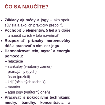
ČO SA NAUČÍTE?
Základy ajurvédy a jogy
– ako spolu
súvisia a ako ich prakticky prepojiť.
Pochopiť 5 elementov, 5 tiel a 3 dóše
– a naučiť sa ich v tele navnímať.
Rozpoznať príznaky nerovnováhy
dóš a pracovať s nimi cez jogu.
Harmonizovať telo, myseľ a energiu
pomocou:
– relaxácie
– sankalpy (vnútorný zámer)
– pránajámy (dych)
– ásan (pozícií)
– krijí (očistných techník)
– mantier
– agni jogy (vnútorný oheň)
Pracovať s pokročilými technikami:
mudry, bándhy, koncentrácia a