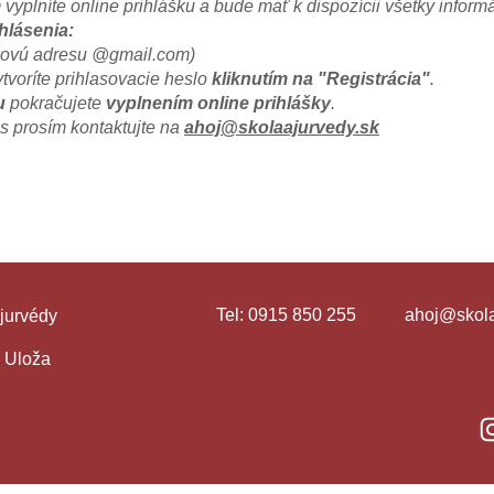
 vyplníte online prihlášku a bude mať k dispozícii všetky infor
hlásenia:
lovú adresu @gmail.com)
ytvoríte prihlasovacie heslo
kliknutím na "Registrácia"
.
u
pokračujete
vyplnením online prihlášky
.
s prosím kontaktujte na
ahoj@skolaajurvedy.sk
Tel: 0915 850 255
ahoj@skola
jurvédy
- Uloža