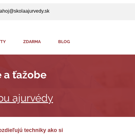
ahoj@skolaajurvedy.sk
TY
ZDARMA
BLOG
e a ťažobe
ou ajurvédy
ozdieľujú techniky ako si