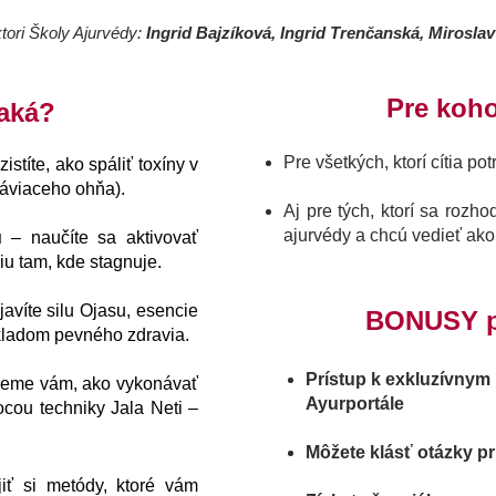
tori Školy Ajurvédy:
Ingrid Bajzíková, Ingrid Trenčanská, Mirosl
Pre koho
aká?
Pre všetkých, ktorí cítia pot
zistíte, ako spáliť toxíny v
ráviaceho ohňa).
Aj pre tých, ktorí sa rozho
ajurvédy a chcú vedieť ako 
u
– naučíte sa aktivovať
u tam, kde stagnuje.
avíte silu Ojasu, esencie
BONUSY p
základom pevného zdravia.
Prístup k exkluzívnym
žeme vám, ako vykonávať
Ayurportále​
ocou techniky Jala Neti –
Môžete klásť otázky pr
jiť si metódy, ktoré vám