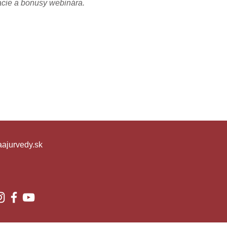
mácie a bonusy webinára.
ajurvedy.sk