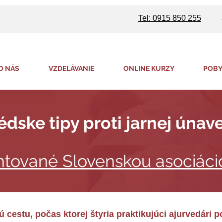
Tel: 0915 850 255
O NÁS
VZDELÁVANIE
ONLINE KURZY
POBY
édske tipy proti jarnej únav
ntované Slovenskou asociáci
ú cestu, počas ktorej štyria praktikujúci ajurvedári p