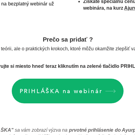
Získate špeciálnu cenu
a na bezplatný webinár už
webinára, na kurz
Ajur
Prečo sa pridať ?
 teórii, ale o praktických krokoch, ktoré môžu okamžite zlepšiť v
ujte si miesto hneď teraz kliknutím na zelené tlačidlo PRI
PRIHLÁŠKA na webinár
LÁŠKA"
sa vám zobrazí výzva na
prvotné prihlásenie do Ayur