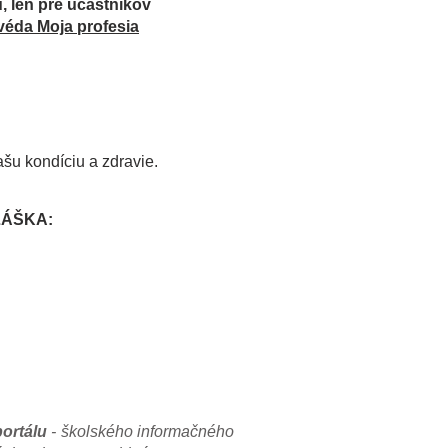
, len pre účastníkov
véda Moja profesia
ašu kondíciu a zdravie.
HLÁŠKA:
portálu
- školského informačného