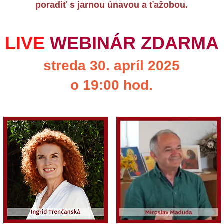
poradiť s jarnou únavou a ťažobou.
LIVE
WEBINÁR ZDARMA
streda 30. apríl 2025
o 19:00 hod.