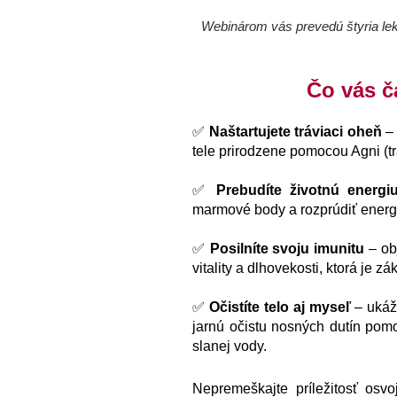
Webinárom vás prevedú štyria lek
Čo vás č
✅
Naštartujete tráviaci oheň
– 
tele prirodzene pomocou Agni (t
✅
Prebudíte životnú energi
marmové body a rozprúdiť energi
✅
Posilníte svoju imunitu
– obj
vitality a dlhovekosti, ktorá je 
✅
Očistíte telo aj myseľ
– uká
jarnú očistu nosných dutín pom
slanej vody.
Nepremeškajte príležitosť osvo