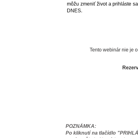
môžu zmeniť život a prihláste s
DNES.
Tento webinár nie je o
Rezerv
POZNÁMKA:
P
o kliknutí na tlačídlo "PRIH