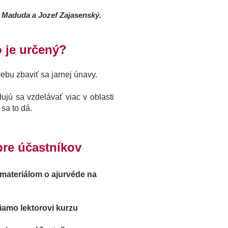
av Maduda a
Jozef Zajasenský.
 je určený?
rebu zbaviť sa jarnej únavy.​​
dujú sa vzdelávať viac v oblasti
sa to dá.
re účastníkov
 materiálom o ajurvéde na
iamo lektorovi kurzu