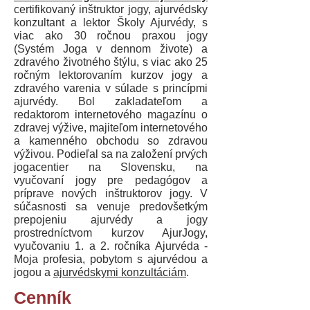
certifikovaný inštruktor jogy, ajurvédsky
konzultant a lektor Školy Ajurvédy, s
viac ako 30 ročnou praxou jogy
(Systém Joga v dennom živote) a
zdravého životného štýlu, s viac ako 25
ročným lektorovaním kurzov jogy a
zdravého varenia v súlade s princípmi
ajurvédy. Bol zakladateľom a
redaktorom internetového magazínu o
zdravej výžive, majiteľom internetového
a kamenného obchodu so zdravou
výživou. Podieľal sa na založení prvých
jogacentier na Slovensku, na
vyučovaní jogy pre pedagógov a
príprave nových inštruktorov jogy. V
súčasnosti sa venuje predovšetkým
prepojeniu ajurvédy a jogy
prostredníctvom kurzov AjurJogy,
vyučovaniu 1. a 2. ročníka Ajurvéda -
Moja profesia, pobytom s ajurvédou a
jogou a
ajurvédskymi konzultáciám
.
Cenník