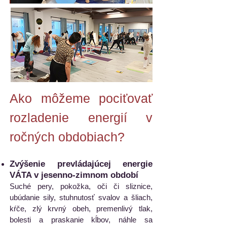
Ako môžeme pociťovať
rozladenie energií v
ročných obdobiach?
Zvýšenie prevládajúcej energie
VÁTA v jesenno-zimnom období
Suché pery, pokožka, oči či sliznice,
ubúdanie sily, stuhnutosť svalov a šliach,
kŕče, zlý krvný obeh, premenlivý tlak,
bolesti a praskanie kĺbov, náhle sa