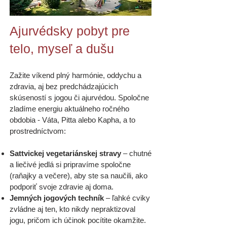
Ajurvédsky pobyt pre
telo, myseľ a dušu
Zažite víkend plný harmónie, oddychu a
zdravia, aj bez predchádzajúcich
skúseností s jogou či ajurvédou. Spoločne
zladíme energiu aktuálneho ročného
obdobia - Váta, Pitta alebo Kapha, a to
prostredníctvom:
Sattvickej vegetariánskej stravy
– chutné
a liečivé jedlá si pripravíme spoločne
(raňajky a večere), aby ste sa naučili, ako
podporiť svoje zdravie aj doma.
Jemných jogových techník
– ľahké cviky
zvládne aj ten, kto nikdy nepraktizoval
jogu, pričom ich účinok pocítite okamžite.