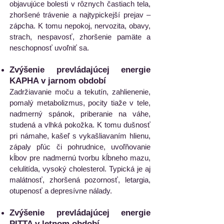
objavujúce bolesti v rôznych častiach tela,
zhoršené trávenie a najtypickejší prejav –
zápcha. K tomu nepokoj, nervozita, obavy,
strach, nespavosť, zhoršenie pamäte a
neschopnosť uvoľniť sa. ​
Zvýšenie prevládajúcej energie
KAPHA v jarnom období
Zadržiavanie moču a tekutín, zahlienenie,
pomalý metabolizmus, pocity tiaže v tele,
nadmerný spánok, priberanie na váhe,
studená a vlhká pokožka. K tomu dušnosť
pri námahe, kašeľ s vykašliavaním hlienu,
zápaly pľúc či pohrudnice, uvoľňovanie
kĺbov pre nadmernú tvorbu kĺbneho mazu,
celulitída, vysoký cholesterol. Typická je aj
malátnosť, zhoršená pozornosť, letargia,
otupenosť a depresívne nálady.
Zvýšenie prevládajúcej energie
PITTA v letnom období