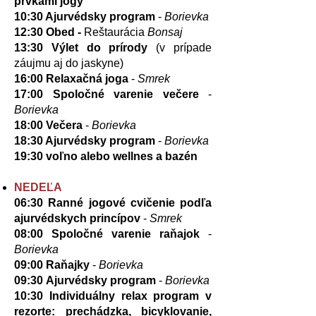
prvkami jogy
10:30
Ajurvédsky program
-
Borievka
12:30 Obed -
Reštaurácia
Bonsaj
13:30 Výlet do prírody
(v prípade
záujmu aj do jaskyne)
16:00 Relaxačná joga
-
Smrek
1
7:00 Spoločné varenie večere
-
Borievka
18:00 Večera
-
Borievka
18:30 Ajurvédsky program
-
Borievka
19:30 voľno alebo wellnes a bazén
NEDEĽA
06:30 Ranné jogové cvičenie podľa
ajurvédskych princípov
-
Smrek
08:00
Spoločné varenie raňajok
-
Borievka
09:00
Raňajky
-
Borievka
09:30
Ajurvédsky program
-
Borievka
10:30 Individuálny relax program v
rezorte: prechádzka, bicyklovanie,