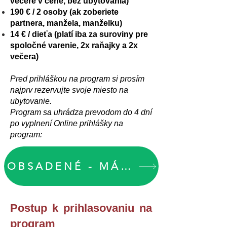
večere v cene, bez ubytovania)
190 € / 2 osoby (ak zoberiete
partnera, manžela, manželku)
14 € / dieťa (platí iba za suroviny pre
spoločné varenie, 2x raňajky a 2x
večera)
Pred prihláškou na program si prosím
najprv rezervujte svoje miesto na
ubytovanie.
Program sa uhrádza prevodom do 4 dní
po vyplnení Online prihlášky na
program:
OBSADENÉ - MÁJ ´25
Postup k prihlasovaniu na
program