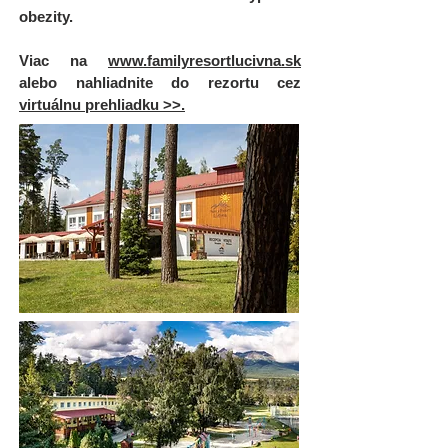
obezity.
Viac na
www.familyresortlucivna.sk
alebo nahliadnite do rezortu cez
virtuálnu prehliadku >>
​.