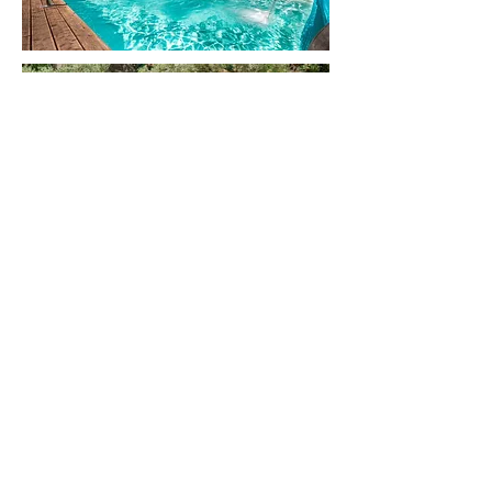
Fotogaléria z
predchádzajúcich pobytov