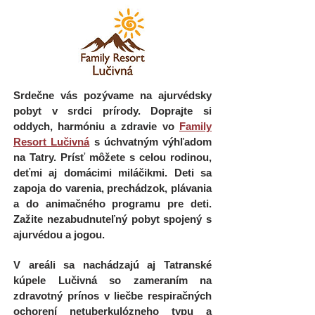
Srdečne vás pozývame na ajurvédsky
pobyt v srdci prírody. Doprajte si
oddych, harmóniu a zdravie vo
Family
Resort Lučivná
s úchvatným výhľadom
na Tatry. Prísť môžete s celou rodinou,
deťmi aj domácimi miláčikmi. Deti sa
zapoja do varenia, prechádzok, plávania
a do animačného programu pre deti.
Zažite nezabudnuteľný pobyt spojený s
ajurvédou a jogou.
V areáli sa nachádzajú aj Tatranské
kúpele Lučivná so zameraním na
zdravotný prínos v liečbe respiračných
ochorení netuberkulózneho typu a