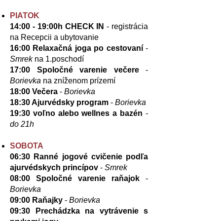
​
PIATOK
14:00 - 19:00h CHECK IN
- registrácia
na Recepcii a ubytovanie
16:00 Relaxačná joga po cestovaní
-
Smrek
na 1.poschodí
17:00 Spoločné varenie večere
-
Borievka
na zníženom prízemí
18:00 Večera
-
Borievka
18:30
Ajurvédsky program
-
Borievka
19:30 voľno alebo wellnes a bazén
-
do 21h
SOBOTA
06:30 Ranné jogové cvičenie podľa
ajurvédskych princípov
-
Smrek
08:00
Spoločné varenie raňajok
-
Borievka
09:00
Raňajky
-
Borievka
09:30
Prechádzka na vytrávenie s