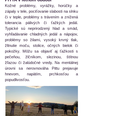
Kožné problémy, vyrážky, horúčky a
zápaly v tele, pociťovanie slabosti na slnku
či v teple, problémy s trávením a znížená
tolerancia pálivých či ťažkých jedál.
Typické sú neprirodzený hlad a smäd,
vyhľadávanie chladných jedál a nápojov,
problémy so žilami, vysoký krvný tlak,
žltnutie moču, stolice, očných bielok či
pokožky. Môžu sa objaviť aj ťažkosti s
pečeňou, žlčníkom, slezinou, štítnou
žľazou či žalúdočné vredy. Na mentálnej
úrovni sa nerovnováha Pittu prejavuje
hnevom, napätím, prchkosťou a
popudlivosťou.