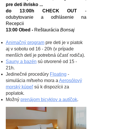
pre deti ihrisko ...
do 13:00h
CHECK OUT
-
odubytovanie a odhlásenie na
Recepcii
13:00 Obed -
Reštaurácia
Bonsaj
Animačný program
pre deti je v piatok
aj v sobotu od 16 - 20h (v prípade
menších detí je potrebná účasť rodiča).
Sauny a bazén
sú otvorené od 15 -
21h.
Jedinečné procedúry
Floating
-
simulácia mŕtveho mora a
Aerosólový
morský kúpeľ
sú k dispozícii za
poplatok
.
Možný
prenájom bicyklov a autíčok
.