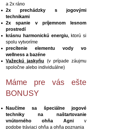
a
2x ráno
2x prechádzky s jogovými
technikami
2x spanie v príjemnom lesnom
prostredí
krásnu harmonickú energiu,
ktorú si
spolu vytvoríme
precítenie elementu vody vo
wellness a bazéne
Važeckú jaskyňu
(v prípade záujmu
spoločne alebo individuálne)
Máme pre vás ešte
BONUSY
Naučíme sa
špeciálne jogové
techniky na naštartovanie
vnútorného ohňa Agni
v
podobe
tráviaci ohňa a ohňa poznania