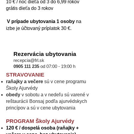
10 € /
noc
dieťa od 3 do 6,99 rokov
grátis dieťa do 3 rokov
V
prípade ubytovania 1 osoby
na
izbe je účtovaný príplatok
30 €.
Rezervácia ubytovania
recepcia@frl.sk
0905 111 235
od 07:00 - 19:00 h
STRAVOVANIE
raňajky a večere
sú
v cene programu
Školy Ajurvédy
obedy
v sobotu a v nedeľu sú varené v
reštaurácii Bonsaj podľa ajurvédskych
princípov a sú v cene ubytovania
PROGRAM Školy Ajurvédy
120 € / dospelá osoba (raňajky +