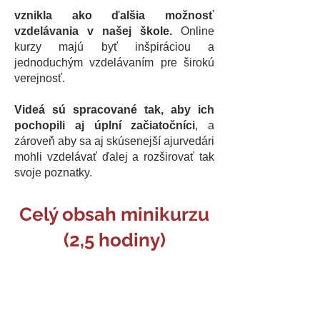
vznikla ako ďalšia možnosť
vzdelávania v našej škole.
Online
kurzy majú byť inšpiráciou a
jednoduchým vzdelávaním pre širokú
verejnosť.
Videá sú spracované tak, aby ich
pochopili aj úplní začiatočníci
, a
zároveň aby sa aj skúsenejší ajurvedári
mohli vzdelávať ďalej a rozširovať tak
svoje poznatky.
Celý obsah minikurzu
(2,5 hodiny)
teraz získate len za
30€