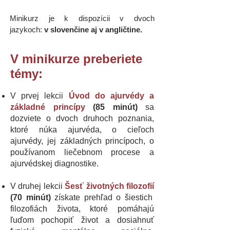
Minikurz je k dispozícii v dvoch
jazykoch:
v slovenčine aj v angličtine.
V minikurze preberiete
témy:
V prvej lekcii
Úvod do ajurvédy a
základné princípy
(85 minút)
sa
dozviete o dvoch druhoch poznania,
ktoré núka ajurvéda, o cieľoch
ajurvédy, jej základných princípoch, o
používanom liečebnom procese a
ajurvédskej diagnostike.
V druhej lekcii
Šesť životných filozofií
(70 minút)
získate prehľad o šiestich
filozofiách života, ktoré pomáhajú
ľuďom pochopiť život a dosiahnuť