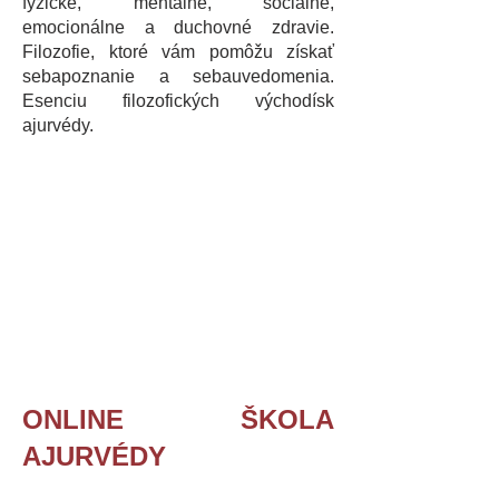
fyzické, mentálne, sociálne,
emocionálne a duchovné zdravie.
Filozofie, ktoré vám pomôžu získať
sebapoznanie a sebauvedomenia.
Esenciu filozofických východísk
ajurvédy.
Ukážka z video lekcie
ONLINE ŠKOLA
AJURVÉDY