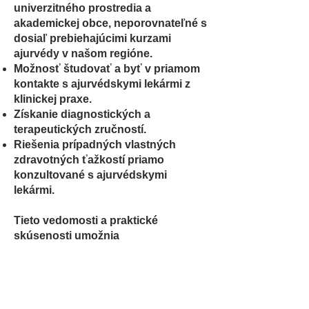
univerzitného prostredia a
akademickej obce, neporovnateľné s
dosiaľ prebiehajúcimi kurzami
ajurvédy v našom regióne.
Možnosť študovať a byť v priamom
kontakte s ajurvédskymi lekármi z
klinickej praxe.
Získanie diagnostických a
terapeutických zručností.
Riešenia prípadných vlastných
zdravotných ťažkostí priamo
konzultované s ajurvédskymi
lekármi.
Tieto vedomosti a praktické
skúsenosti umožnia
Podnikať v oblasti ajurvédy.​
Otvoriť si vlastné „ajurvédske centrum“
– rehabilitačné/wellness centrum.