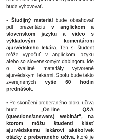
bude vyhovovať.
•
Študijný materiál
bude obsahovať
pdf prezentáciu
v anglickom a
slovenskom jazyku a video s
výkladovým komentárom
ajurvédskeho lekára.
Ten si študent
môže vypočuť v anglickom jazyku
alebo so slovenskomým dabingom. Ide
o kvalitné materiály vytvorené
ajurvédskymi lekármi. Spolu bude takto
zverejnených
vyše 60 hodín
prednášok
.
• Po skončení preberaného bloku učiva
bude
„On-line Q&A
(questions/answers) webinár“, na
ktorom môžu študenti klásť
ajurvédskemu lekárovi akékoľvek
otázky z preberaného učiva
, ktoré je