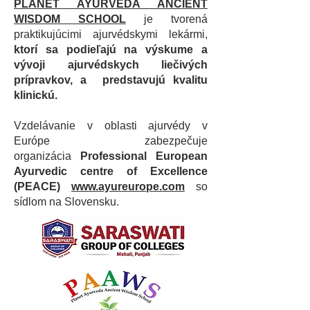
PLANET AYURVEDA ANCIENT
WISDOM SCHOOL
je
tvorená
praktikujúcimi ajurvédskymi lekármi,
ktorí sa podieľajú na výskume a
vývoji ajurvédskych liečivých
prípravkov, a predstavujú kvalitu
klinickú.
Vzdelávanie v oblasti ajurvédy v
Európe zabezpečuje
organizácia
Professional European
Ayurvedic centre of Excellence
(PEACE)
www.ayureurope.com
so
sídlom na Slovensku.