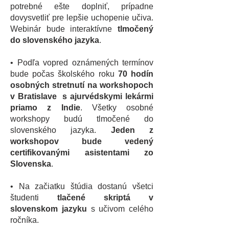
potrebné ešte doplniť, prípadne
dovysvetliť pre lepšie uchopenie učiva.
Webinár bude interaktívne
tlmočený
do slovenského jazyka
.
• Podľa vopred oznámených termínov
bude počas školského roku
70 hodín
osobných stretnutí na workshopoch
v Bratislave s ajurvédskymi lekármi
priamo z Indie
. Všetky osobné
workshopy budú tlmočené do
slovenského jazyka.
Jeden z
workshopov bude vedený
certifikovanými asistentami zo
Slovenska
.
• Na začiatku štúdia dostanú všetci
študenti
tlačené skriptá v
slovenskom jazyku
s učivom celého
ročníka.