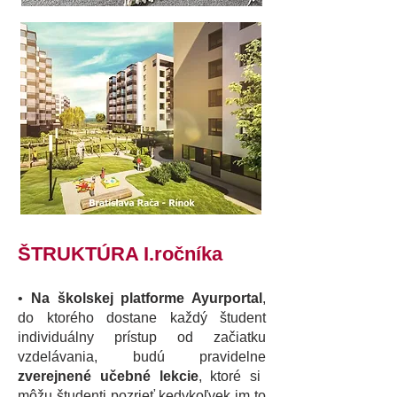
ŠTRUKTÚRA I.ročníka
•
Na školskej platforme Ayurportal
,
do ktorého dostane každý študent
individuálny prístup od začiatku
vzdelávania, budú pravidelne
zverejnené učebné lekcie
, ktoré si
môžu študenti pozrieť kedykoľvek im to