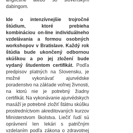
dabingom.
Ide o intenzívnejšie trojročné
štúdium, ktoré prebieha
kombináciou on-line individuálneho
vzdelávania a formou osobných
workshopov v Bratislave. Každý rok
štúdia bude ukončený odbornou
skúškou a po jej zložení bude
vydaný študentom certifikát.
Podľa
predpisov platných na Slovensku, je
možné vykonávať ajurvédske
poradenstvo na základe voľnej živnosti,
na ktorú nie je potrebný žiadny
certifikát. Na vykonávanie ajurvédskych
masáží je potrebné zložiť štátnu skúšku
prostredníctvom akreditovaných kurzov
Ministerstvom školstva. Liečiť ľudí sú
oprávnení len lekári s patričným
vzdelaním podľa zákona o zdravotnej