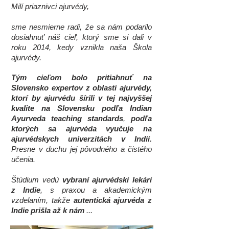
Milí priaznivci ajurvédy,
sme nesmierne radi, že sa nám podarilo
dosiahnuť náš cieľ, ktorý sme si dali v
roku 2014, kedy vznikla naša Škola
ajurvédy.
Tým cieľom bolo pritiahnuť na
Slovensko expertov z oblasti ajurvédy,
ktorí by ajurvédu šírili v tej najvyššej
kvalite na Slovensku
podľa Indian
Ayurveda teaching standards
,
podľa
ktorých sa ajurvéda vyučuje na
ajurvédskych univerzitách v Indii.
Presne v duchu jej pôvodného a čistého
učenia.
Štúdium vedú
vybraní ajurvédski lekári
z Indie
, s praxou a akademickým
vzdelaním, takže
autentická ajurvéda z
Indie prišla až k nám
...