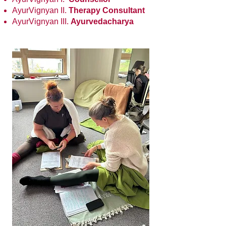
AyurVignyan II.
Therapy Consultant
AyurVignyan III.
Ayurvedacharya