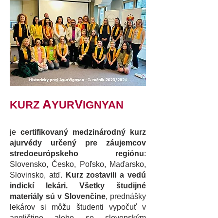
A
V
KURZ
YUR
IGNYAN
je
certifikovaný medzinárodný kurz
ajurvédy určený pre záujemcov
stredoeurópskeho regiónu
:
Slovensko, Česko, Poľsko, Maďarsko,
Slovinsko, atď.
Kurz zostavili a vedú
indickí lekári. Všetky študijné
materiály sú v Slovenčine
, prednášky
lekárov si môžu študenti vypočuť v
angličtine alebo so slovenským