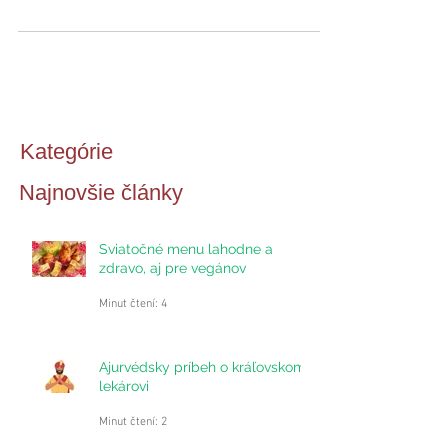
dôverovať sile prírody a nachádzať v nej
cestu k zdraviu....
Kategórie
Najnovšie články
Sviatočné menu lahodne a
zdravo, aj pre vegánov
Minut čtení: 4
Ajurvédsky príbeh o kráľovskom
lekárovi