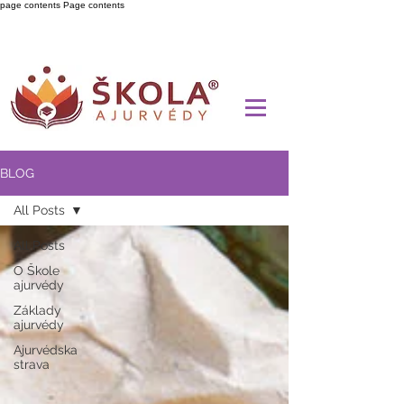
page contents
Page contents
BLOG
All Posts
All Posts
O Škole
ajurvédy
Základy
ajurvédy
Ajurvédska
strava