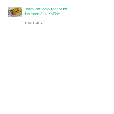
Minut čtení: 2
Jarný sattvický recept na
harmonizáciu KAPHY
Minut čtení: 2
Praktický prínos spojenia Jogy a
Ajurvédy
Minut čtení: 4
Zlatá polievka - Kadhí
Minut čtení: 2