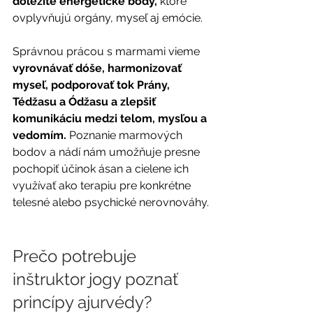
dôležité energetické body, 
ktoré 
ovplyvňujú orgány, myseľ aj emócie.
Správnou prácou s marmami vieme
vyrovnávať dóše, harmonizovať 
myseľ, podporovať tok Prány, 
Tédžasu a Ódžasu a zlepšiť 
komunikáciu medzi telom, mysľou a 
vedomím. 
Poznanie marmových 
bodov a nádí nám umožňuje presne 
pochopiť účinok ásan a cielene ich 
využívať ako terapiu pre konkrétne 
telesné alebo psychické nerovnováhy.
Prečo potrebuje 
inštruktor jogy poznať 
princípy ajurvédy?