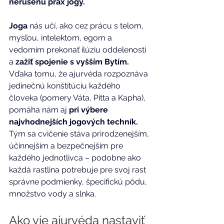
nerušenú prax jogy.
Joga 
nás učí, ako cez prácu s telom, 
mysľou, intelektom, egom a 
vedomím prekonať ilúziu oddelenosti 
a 
zažiť spojenie s vyšším Bytím.
Vďaka tomu, že ajurvéda rozpoznáva 
jedinečnú konštitúciu každého 
človeka (pomery Váta, Pitta a Kapha), 
pomáha nám aj 
pri výbere 
najvhodnejších jogových techník. 
Tým sa cvičenie stáva prirodzenejším, 
účinnejším a bezpečnejším pre 
každého jednotlivca – podobne ako 
každá rastlina potrebuje pre svoj rast 
správne podmienky, špecifickú pôdu, 
množstvo vody a slnka.
Ako vie ajurvéda nastaviť 