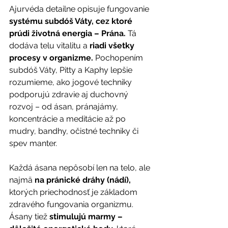
Ajurvéda detailne opisuje fungovanie
systému subdóš Váty, cez ktoré 
prúdi životná energia – Prána. 
Tá 
dodáva telu vitalitu a 
riadi všetky 
procesy v organizme. 
Pochopením 
subdóš Váty, Pitty a Kaphy lepšie 
rozumieme, ako jogové techniky 
podporujú zdravie aj duchovný 
rozvoj – od ásan, pránajámy, 
koncentrácie a meditácie až po 
mudry, bandhy, očistné techniky či 
spev manter.
Každá ásana nepôsobí len na telo, ale 
najmä
 na pránické dráhy (nádí), 
ktorých priechodnosť je základom 
zdravého fungovania organizmu. 
Ásany tiež 
stimulujú marmy – 