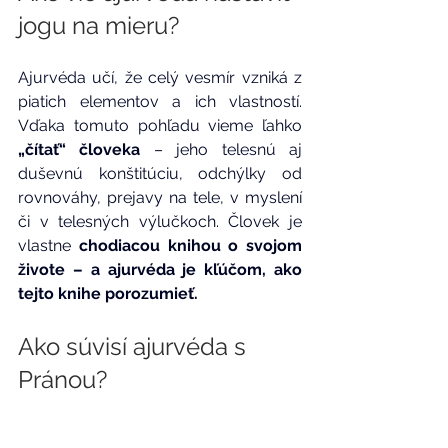
jogu na mieru? 
Ajurvéda učí, že celý vesmír vzniká z 
piatich elementov a ich vlastností. 
Vďaka tomuto pohľadu vieme ľahko 
„čítať“ človeka 
– jeho telesnú aj 
duševnú konštitúciu, odchýlky od 
rovnováhy, prejavy na tele, v myslení 
či v telesných výlučkoch. Človek je 
vlastne 
chodiacou knihou o svojom 
živote – a ajurvéda je kľúčom, ako 
tejto knihe porozumieť.
Ako súvisí ajurvéda s 
Pránou?