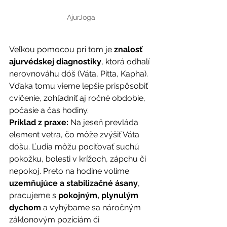
AjurJoga
Veľkou pomocou pri tom je 
znalosť 
ajurvédskej diagnostiky
, ktorá odhalí 
nerovnováhu dóš (Váta, Pitta, Kapha). 
Vďaka tomu vieme lepšie prispôsobiť 
cvičenie, zohľadniť aj ročné obdobie, 
počasie a čas hodiny.
Príklad z praxe: 
Na jeseň prevláda 
element vetra, čo môže zvýšiť Váta 
dóšu. Ľudia môžu pociťovať suchú 
pokožku, bolesti v krížoch, zápchu či 
nepokoj. Preto na hodine volíme 
uzemňujúce a stabilizačné ásany
, 
pracujeme s 
pokojným, plynulým 
dychom
 a vyhýbame sa náročným 
záklonovým pozíciám či 