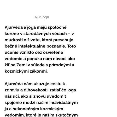
AjurJoga
Ajurvéda a joga majú spoločné 
korene v starodávnych védach – v 
múdrosti o živote, ktorá presahuje 
bežné intelektuálne poznanie. Toto 
učenie vzniklo cez osvietené 
vedomie a ponúka nám návod, ako 
žiť na Zemi v súlade s prírodnými a 
kozmickými zákonmi.
Ajurvéda nám ukazuje cestu k 
zdraviu a dlhovekosti, zatiaľ čo joga 
nás učí, ako si znovu uvedomiť 
spojenie medzi naším individuálnym 
ja a nekonečným kozmickým 
vedomím, ktoré je naším skutočným 