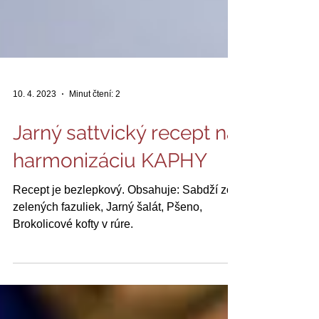
10. 4. 2023
Minut čtení: 2
Jarný sattvický recept na
harmonizáciu KAPHY
Recept je bezlepkový. Obsahuje: Sabdží zo
zelených fazuliek, Jarný šalát, Pšeno,
Brokolicové kofty v rúre.