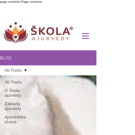
page contents
Page contents
BLOG
All Posts
All Posts
O Škole
ajurvédy
Základy
ajurvédy
Ajurvédska
strava