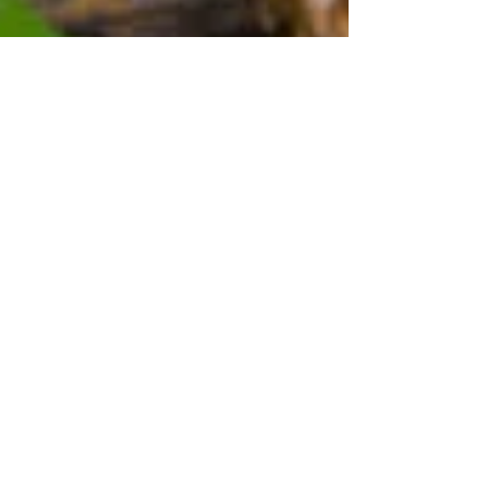
31. 5. 2021
Minut čtení: 2
Bylinný prášok vs.
štandardizovaný extrakt
Uprednostňujete prírodné doplnky pred
“chémiou”? Cítime, že ľudia začínajú opäť
dôverovať sile prírody a nachádzať v nej
cestu k zdraviu....