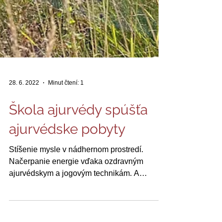
28. 6. 2022
Minut čtení: 1
Škola ajurvédy spúšťa
ajurvédske pobyty
Stíšenie mysle v nádhernom prostredí.
Načerpanie energie vďaka ozdravným
ajurvédskym a jogovým technikám. A
nájdenie harmónie pri...