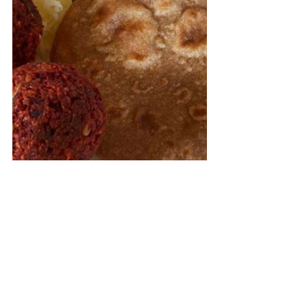
🌿
 Škola Ajurvédy pomohla už viac 
ako 1000 ľuďom objaviť cestu k sebe 
samým. A teraz môže pomôcť aj vám 
– objavte 
celú ponuku vzdelávania
 a 
zmeňte svoj život.