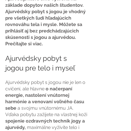
základe dopytov našich študentov. 
Ajurvédsky pobyt s jogou je vhodný 
pre všetkých ľudí hľadajúcich 
rovnováhu tela i mysle. Môžete sa 
prihlásiť aj bez predchádzajúcich 
skúsenosti s jogou a ajurvédou. 
Prečítajte si viac. 
Ajurvédsky pobyt s 
jogou pre telo i myseľ
Ajurvédsky pobyt s jogou nie je len o 
cvičení, ale hlavne
 o načerpaní 
energie, nastolení vnútornej 
harmónie a venovaní voľného času 
sebe
 a svojmu vnútornému JA. 
Vďaka pobytu zažijete na vlastnej koži
spojenie ozdravných techník jogy a 
ajurvédy,
 maximálne vyživíte telo i 