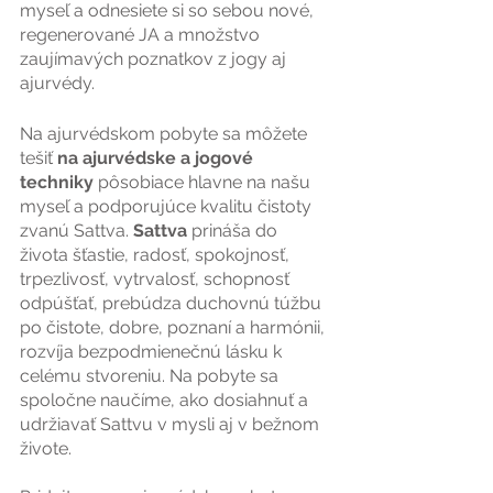
myseľ a odnesiete si so sebou nové, 
regenerované JA a množstvo 
zaujímavých poznatkov z jogy aj 
ajurvédy.
Na ajurvédskom pobyte sa môžete 
tešiť
 na ajurvédske a jogové 
techniky 
pôsobiace hlavne na našu 
myseľ a podporujúce kvalitu čistoty 
zvanú Sattva. 
Sattva
 prináša do 
života šťastie, radosť, spokojnosť, 
trpezlivosť, vytrvalosť, schopnosť 
odpúšťať, prebúdza duchovnú túžbu 
po čistote, dobre, poznaní a harmónii, 
rozvíja bezpodmienečnú lásku k 
celému stvoreniu. Na pobyte sa 
spoločne naučíme, ako dosiahnuť a 
udržiavať Sattvu v mysli aj v bežnom 
živote. 