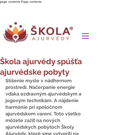
page contents
Page contents
Škola ajurvédy spúšťa
ajurvédske pobyty
Stíšenie mysle v nádhernom 
prostredí. Načerpanie energie 
vďaka ozdravným ajurvédskym a 
jogovým technikám. A nájdenie 
harmónie pri spoločnom 
ajurvédskom varení. Toto všetko 
môžete zažiť na nových 
ajurvédskych pobytoch Školy 
Ajurvédy, ktoré sme vytvorili na 