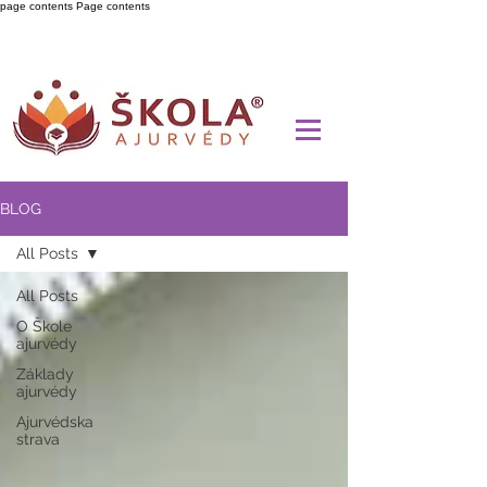
page contents
Page contents
BLOG
All Posts
All Posts
O Škole
ajurvédy
Základy
ajurvédy
Ajurvédska
strava