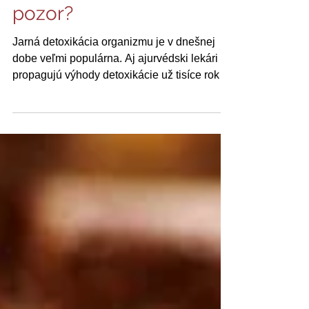
Jarný detox - na čo si dať
pozor?
Jarná detoxikácia organizmu je v dnešnej
dobe veľmi populárna. Aj ajurvédski lekári
propagujú výhody detoxikácie už tisíce rokov.
Na...