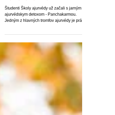
Ajurvédsky detox zvaný
Panchakarma
Študenti Školy ajurvédy už začali s jarným
ajurvédskym detoxom - Panchakarmou.
Jedným z hlavných tromfov ajurvédy je práve
tento...