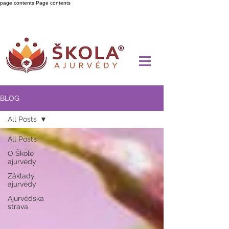
page contents
Page contents
BLOG
All Posts
All Posts
O Škole
ajurvédy
Základy
ajurvédy
Ajurvédska
strava