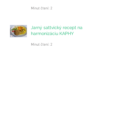
Ajurvédsky príbeh o kráľovskom
lekárovi
Minut čtení: 2
Jarný sattvický recept na
harmonizáciu KAPHY
Minut čtení: 2
Praktický prínos spojenia Jogy a
Ajurvédy
Minut čtení: 4
Zlatá polievka - Kadhí
Minut čtení: 2