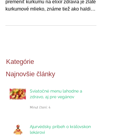
Jedným z najpopulárnejších spôsobov ako
premeniť kurkumu na elixír zdravia je zlaté
kurkumové mlieko, známe tiež ako haldi
doodh. V...
Kategórie
Najnovšie články
Sviatočné menu lahodne a
zdravo, aj pre vegánov
Minut čtení: 4