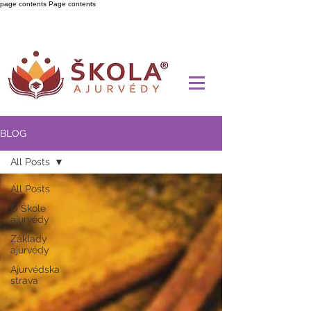
page contents
Page contents
BLOG
All Posts
All Posts
O Škole
ajurvédy
Základy
ajurvédy
Ajurvédska
strava