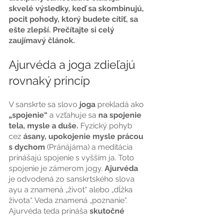
skvelé výsledky, keď sa skombinujú, 
pocit pohody, ktorý budete cítiť, sa 
ešte zlepší. Prečítajte si celý 
zaujímavý článok.
Ajurvéda a joga zdieľajú 
rovnaký princíp
V sanskrte sa slovo 
joga
 prekladá ako
„spojenie“ 
a vzťahuje sa
 na spojenie 
tela, mysle a duše. 
Fyzický pohyb 
cez
 ásany, upokojenie mysle prácou 
s dychom
 (Pránájáma) a meditácia 
prinášajú spojenie s vyšším ja. Toto 
spojenie je zámerom jogy. 
Ajurvéda
je odvodená zo sanskrtského slova 
ayu a znamená „život“ alebo „dĺžka 
života“. Veda znamená „poznanie“. 
Ajurvéda teda prináša 
skutočné 