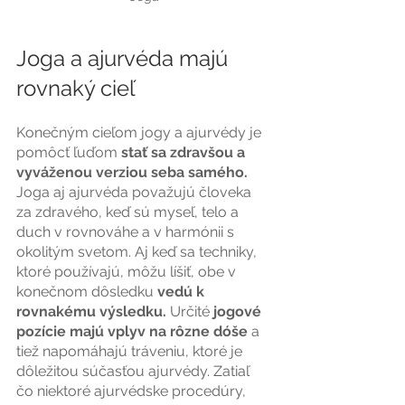
Joga a ajurvéda majú 
rovnaký cieľ
Konečným cieľom jogy a ajurvédy je 
pomôcť ľuďom 
stať sa zdravšou a 
vyváženou verziou seba samého. 
Joga aj ajurvéda považujú človeka 
za zdravého, keď sú myseľ, telo a 
duch v rovnováhe a v harmónii s 
okolitým svetom. Aj keď sa techniky, 
ktoré používajú, môžu líšiť, obe v 
konečnom dôsledku
 vedú k 
rovnakému výsledku.
 Určité
 jogové 
pozície majú vplyv na rôzne dóše 
a 
tiež napomáhajú tráveniu, ktoré je 
dôležitou súčasťou ajurvédy. Zatiaľ 
čo niektoré ajurvédske procedúry, 