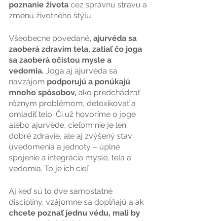
poznanie života 
cez správnu stravu a 
zmenu životného štýlu.
Všeobecne povedané
, ajurvéda sa 
zaoberá zdravím tela, zatiaľ čo joga 
sa zaoberá očistou mysle a 
vedomia. 
Joga aj ajurvéda sa 
navzájom
 podporujú a ponúkajú 
mnoho spôsobov, 
ako predchádzať 
rôznym problémom, detoxikovať a 
omladiť telo. Či už hovoríme o joge 
alebo ajurvéde, cieľom nie je len 
dobré zdravie, ale aj zvýšený stav 
uvedomenia a jednoty – úplné 
spojenie a integrácia mysle, tela a 
vedomia. To je ich cieľ. 
Aj keď sú to dve samostatné 
disciplíny, vzájomne sa dopĺňajú a ak
chcete poznať jednu védu, mali by 