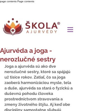
page contents
Page contents
Ajurvéda a joga -
nerozlučné sestry
Joga a ajurvéda sú ako dve 
nerozlučné sestry, ktoré sa spájajú 
už tisíce rokov. Zatiaľ, čo sa joga 
zaoberá harmonizáciou mysle, tela 
a duše, ajurvéda sa stará o fyzickú a 
duševnú pohodu človeka 
prostredníctvom stravovania a 
zmeny životného štýlu. Aj keď obe 
disciplíny samostatne sľubujú 