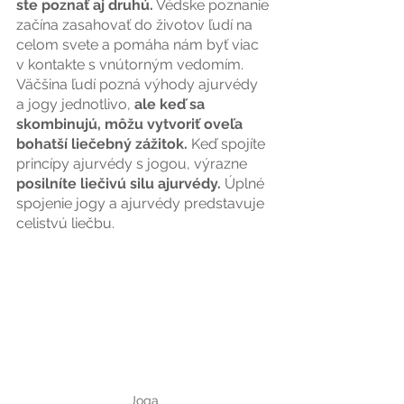
ste poznať aj druhú.
 Védske poznanie 
začína zasahovať do životov ľudí na 
celom svete a pomáha nám byť viac 
v kontakte s vnútorným vedomím. 
Väčšina ľudí pozná výhody ajurvédy 
a jogy jednotlivo, 
ale keď sa 
skombinujú, môžu vytvoriť oveľa 
bohatší liečebný zážitok. 
Keď spojíte 
princípy ajurvédy s jogou, výrazne 
posilníte liečivú silu ajurvédy.
 Úplné 
spojenie jogy a ajurvédy predstavuje 
celistvú liečbu.
Joga