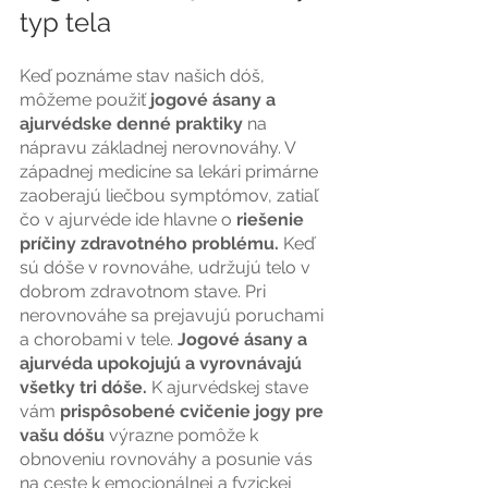
typ tela 
Keď poznáme stav našich dóš, 
môžeme použiť
 jogové ásany a 
ajurvédske denné praktiky 
na 
nápravu základnej nerovnováhy. V 
západnej medicíne sa lekári primárne 
zaoberajú liečbou symptómov, zatiaľ 
čo v ajurvéde ide hlavne o
 riešenie 
príčiny zdravotného problému.
 Keď 
sú dóše v rovnováhe, udržujú telo v 
dobrom zdravotnom stave. Pri 
nerovnováhe sa prejavujú poruchami 
a chorobami v tele.
 Jogové ásany a 
ajurvéda upokojujú a vyrovnávajú 
všetky tri dóše.
 K ajurvédskej stave 
vám 
prispôsobené cvičenie jogy pre 
vašu dóšu
 výrazne
pomôže k 
obnoveniu rovnováhy a posunie vás 
na ceste k emocionálnej a fyzickej 