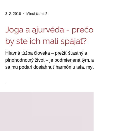
3. 2. 2018
Minut čtení: 2
Joga a ajurvéda - prečo
by ste ich mali spájať?
Hlavná túžba človeka – prežiť šťastný a
plnohodnotný život – je podmienená tým, ako
sa mu podarí dosiahnuť harmóniu tela, mysle
a...