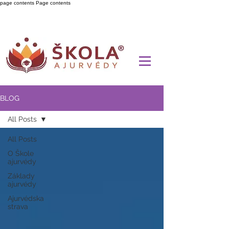
page contents
Page contents
BLOG
All Posts
All Posts
O Škole
ajurvédy
Základy
ajurvédy
Ajurvédska
strava