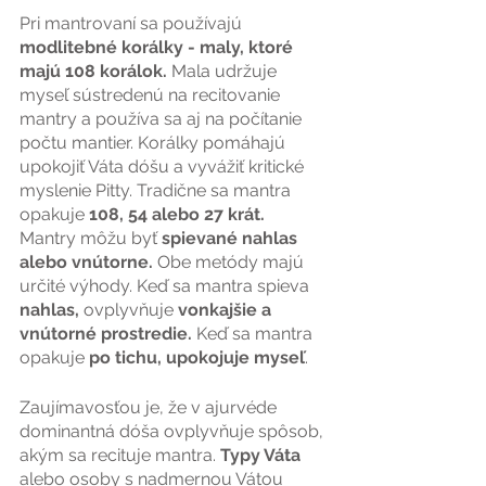
Pri mantrovaní sa používajú 
modlitebné korálky - maly, ktoré 
majú 108 korálok. 
Mala udržuje 
myseľ sústredenú na recitovanie 
mantry a používa sa aj na počítanie 
počtu mantier. Korálky pomáhajú 
upokojiť Váta dóšu a vyvážiť kritické 
myslenie Pitty. Tradične sa mantra 
opakuje 
108, 54 alebo 27 krát. 
Mantry môžu byť 
spievané nahlas 
alebo vnútorne.
 Obe metódy majú 
určité výhody. Keď sa mantra spieva
nahlas, 
ovplyvňuje 
vonkajšie a 
vnútorné prostredie. 
Keď sa mantra 
opakuje
 po tichu, upokojuje myseľ
.
Zaujímavosťou je, že v ajurvéde 
dominantná dóša ovplyvňuje spôsob, 
akým sa recituje mantra. 
Typy Váta 
alebo osoby s nadmernou Vátou 