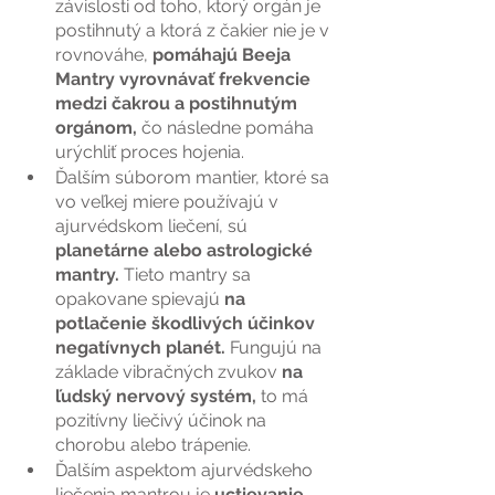
závislosti od toho, ktorý orgán je 
postihnutý a ktorá z čakier nie je v 
rovnováhe,
 pomáhajú Beeja 
Mantry vyrovnávať frekvencie 
medzi čakrou a postihnutým 
orgánom,
 čo následne pomáha 
urýchliť proces hojenia.
Ďalším súborom mantier, ktoré sa 
vo veľkej miere používajú v 
ajurvédskom liečení, sú 
planetárne alebo astrologické 
mantry.
 Tieto mantry sa 
opakovane spievajú 
na 
potlačenie škodlivých účinkov 
negatívnych planét.
 Fungujú na 
základe vibračných zvukov 
na 
ľudský nervový systém,
 to má 
pozitívny liečivý účinok na 
chorobu alebo trápenie.
Ďalším aspektom ajurvédskeho 
liečenia mantrou je
 uctievanie 