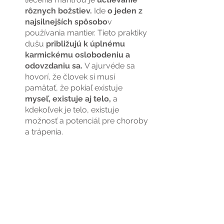
rôznych božstiev. 
Ide 
o jeden z 
najsilnejších spôsobo
v 
používania mantier. Tieto praktiky 
dušu 
približujú k úplnému 
karmickému oslobodeniu a 
odovzdaniu sa. 
V ajurvéde sa 
hovorí, že človek si musí 
pamätať, že pokiaľ existuje 
myseľ, existuje aj telo, 
a 
kdekoľvek je telo, existuje 
možnosť a potenciál pre choroby 
a trápenia.