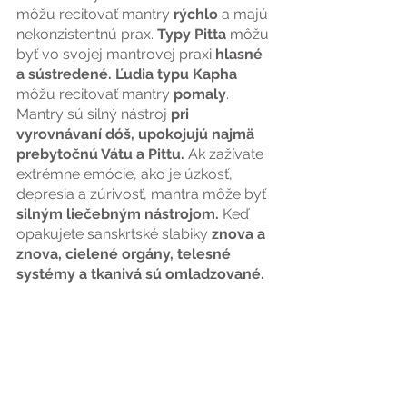
môžu recitovať mantry
 rýchlo
 a majú 
nekonzistentnú prax. 
Typy Pitta
 môžu 
byť vo svojej mantrovej praxi 
hlasné 
a sústredené. Ľudia typu Kapha 
môžu recitovať mantry 
pomaly
. 
Mantry sú silný nástroj
 pri 
vyrovnávaní dóš, upokojujú najmä 
prebytočnú Vátu a Pittu. 
Ak zažívate 
extrémne emócie, ako je úzkosť, 
depresia a zúrivosť, mantra môže byť
silným liečebným nástrojom. 
Keď 
opakujete sanskrtské slabiky
 znova a 
znova, cielené orgány, telesné 
systémy a tkanivá sú omladzované.