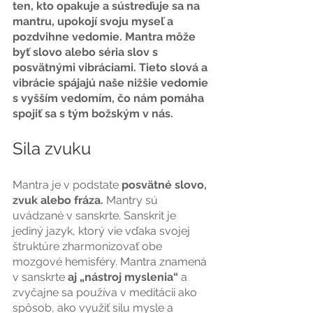
ten, kto opakuje a sústreďuje sa na 
mantru, upokojí svoju myseľ a 
pozdvihne vedomie. Mantra môže 
byť slovo alebo séria slov s 
posvätnými vibráciami. Tieto slová a 
vibrácie spájajú naše nižšie vedomie 
s vyšším vedomím, čo nám pomáha 
spojiť sa s tým božským v nás.
Sila zvuku
Mantra je v podstate
 posvätné slovo, 
zvuk alebo fráza.
 Mantry sú 
uvádzané v sanskrte. Sanskrit je 
jediný jazyk, ktorý vie vďaka svojej 
štruktúre zharmonizovať obe 
mozgové hemisféry. Mantra znamená 
v sanskrte
 aj „nástroj myslenia“
 a 
zvyčajne sa používa v meditácii ako 
spôsob, ako využiť silu mysle a 